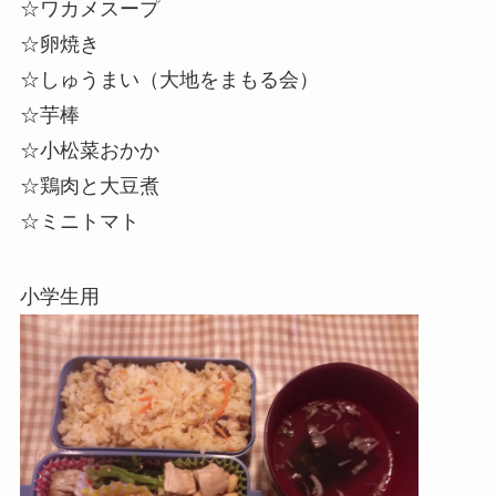
☆ワカメスープ
☆卵焼き
☆しゅうまい（大地をまもる会）
☆芋棒
☆小松菜
おかか
☆鶏肉と大豆煮
☆
ミニトマト
小学生用