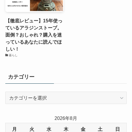
【徹底レビュー】15年使っ
ているアラジンストーブ。
面倒？おしゃれ？購入を迷
っているあなたに読んでほ
しい！
暮らし
カテゴリー
カ
テ
ゴ
リ
2026年8月
ー
月
火
水
木
金
土
日