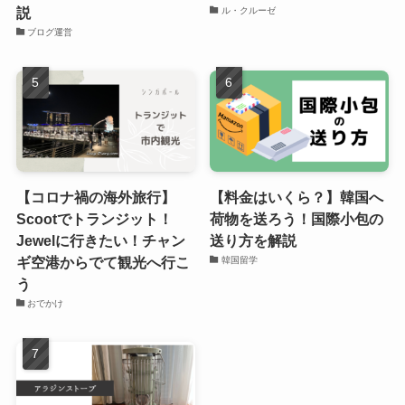
説
ル・クルーゼ
ブログ運営
【コロナ禍の海外旅行】
【料金はいくら？】韓国へ
Scootでトランジット！
荷物を送ろう！国際小包の
Jewelに行きたい！チャン
送り方を解説
ギ空港からでて観光へ行こ
韓国留学
う
おでかけ